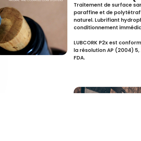
Traitement de surface
sa
paraffine et de polytétra
naturel. Lubrifiant hydroph
conditionnement immédia
LUBCORK P2x
est conform
la résolution
AP (2004) 5,
FDA.
se de silicone et charges
chons naturels bouchonnés
.
le et qui permet
ents (UE) n ° 10/2011