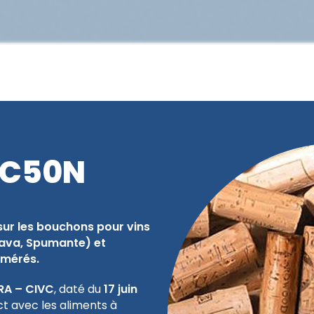
XC50N
ur les bouchons pour vins
ava, Spumante) et
omérés.
NRA – CIVC
, daté du
17 juin
t avec les aliments à