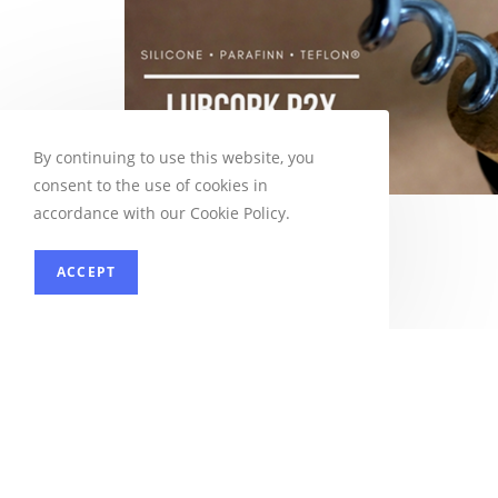
By continuing to use this website, you
consent to the use of cookies in
accordance with our Cookie Policy.
ACCEPT
SILCOPAS5000
Pour les bouchons de liège naturel :
Traitement de surface
sans solvant à ba
lubrifiantes pour le traitement des bou
Lubrifiant hydrophobe d’application faci
l’emballage immédiat des bouchons.
SILCOPLA S5000 est conforme aux règlem