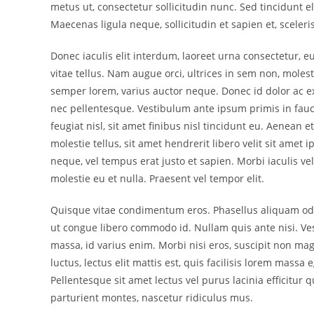
metus ut, consectetur sollicitudin nunc. Sed tincidunt el
Maecenas ligula neque, sollicitudin et sapien et, sce
Donec iaculis elit interdum, laoreet urna consectetur, eui
vitae tellus. Nam augue orci, ultrices in sem non, moles
semper lorem, varius auctor neque. Donec id dolor ac e
nec pellentesque. Vestibulum ante ipsum primis in fauc
feugiat nisl, sit amet finibus nisl tincidunt eu. Aenean
molestie tellus, sit amet hendrerit libero velit sit amet
neque, vel tempus erat justo et sapien. Morbi iaculis v
molestie eu et nulla. Praesent vel tempor elit.
Quisque vitae condimentum eros. Phasellus aliquam odio 
ut congue libero commodo id. Nullam quis ante nisi. V
massa, id varius enim. Morbi nisi eros, suscipit non mag
luctus, lectus elit mattis est, quis facilisis lorem massa
Pellentesque sit amet lectus vel purus lacinia efficitur
parturient montes, nascetur ridiculus mus.