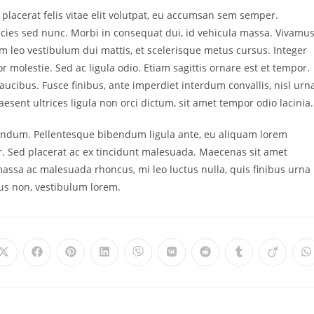
placerat felis vitae elit volutpat, eu accumsan sem semper.
ricies sed nunc. Morbi in consequat dui, id vehicula massa. Vivamu
m leo vestibulum dui mattis, et scelerisque metus cursus. Integer
r molestie. Sed ac ligula odio. Etiam sagittis ornare est et tempor.
cibus. Fusce finibus, ante imperdiet interdum convallis, nisl urn
aesent ultrices ligula non orci dictum, sit amet tempor odio lacinia.
bendum. Pellentesque bibendum ligula ante, eu aliquam lorem
tur. Sed placerat ac ex tincidunt malesuada. Maecenas sit amet
massa ac malesuada rhoncus, mi leo luctus nulla, quis finibus urna
lus non, vestibulum lorem.