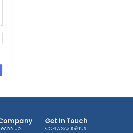
Company
Get In Touch
Technilub
COPLA SAS 159 rue