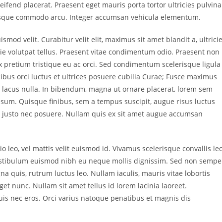
eifend placerat. Praesent eget mauris porta tortor ultricies pulvina
lerisque commodo arcu. Integer accumsan vehicula elementum.
smod velit. Curabitur velit elit, maximus sit amet blandit a, ultrici
tie volutpat tellus. Praesent vitae condimentum odio. Praesent non
x pretium tristique eu ac orci. Sed condimentum scelerisque ligula
ibus orci luctus et ultrices posuere cubilia Curae; Fusce maximus
 et lacus nulla. In bibendum, magna ut ornare placerat, lorem sem
 ipsum. Quisque finibus, sem a tempus suscipit, augue risus luctus
el justo nec posuere. Nullam quis ex sit amet augue accumsan
leo, vel mattis velit euismod id. Vivamus scelerisque convallis leo
estibulum euismod nibh eu neque mollis dignissim. Sed non sempe
na quis, rutrum luctus leo. Nullam iaculis, mauris vitae lobortis
 eget nunc. Nullam sit amet tellus id lorem lacinia laoreet.
 quis nec eros. Orci varius natoque penatibus et magnis dis