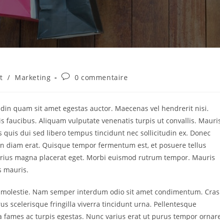
t
/
Marketing
0 commentaire
udin quam sit amet egestas auctor. Maecenas vel hendrerit nisi.
is faucibus. Aliquam vulputate venenatis turpis ut convallis. Mauri
 quis dui sed libero tempus tincidunt nec sollicitudin ex. Donec
n in diam erat. Quisque tempor fermentum est, et posuere tellus
or varius magna placerat eget. Morbi euismod rutrum tempor. Mauris
s mauris.
is molestie. Nam semper interdum odio sit amet condimentum. Cras
us scelerisque fringilla viverra tincidunt urna. Pellentesque
a fames ac turpis egestas. Nunc varius erat ut purus tempor ornar