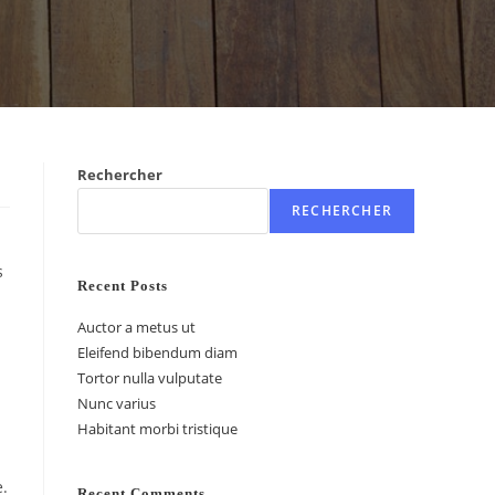
Rechercher
RECHERCHER
s
Recent Posts
Auctor a metus ut
Eleifend bibendum diam
Tortor nulla vulputate
Nunc varius
Habitant morbi tristique
e.
Recent Comments