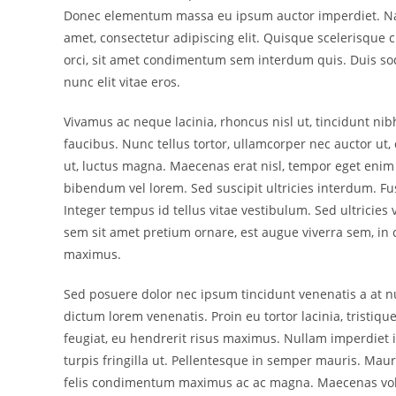
Donec elementum massa eu ipsum auctor imperdiet. Nam 
amet, consectetur adipiscing elit. Quisque scelerisque
orci, sit amet condimentum sem interdum quis. Duis sodale
nunc elit vitae eros.
Vivamus ac neque lacinia, rhoncus nisl ut, tincidunt nib
faucibus. Nunc tellus tortor, ullamcorper nec auctor ut,
ut, luctus magna. Maecenas erat nisl, tempor eget enim e
bibendum vel lorem. Sed suscipit ultricies interdum. Fu
Integer tempus id tellus vitae vestibulum. Sed ultricie
sem sit amet pretium ornare, est augue viverra sem, in
maximus.
Sed posuere dolor nec ipsum tincidunt venenatis a at nu
dictum lorem venenatis. Proin eu tortor lacinia, tristiq
feugiat, eu hendrerit risus maximus. Nullam imperdiet 
turpis fringilla ut. Pellentesque in semper mauris. Ma
felis condimentum maximus ac ac magna. Maecenas volut