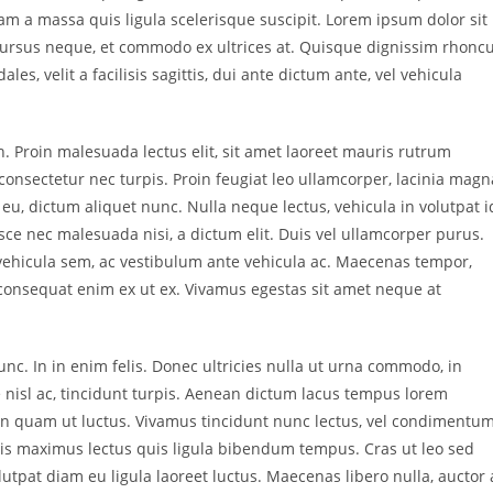
a massa quis ligula scelerisque suscipit. Lorem ipsum dolor sit
 cursus neque, et commodo ex ultrices at. Quisque dignissim rhonc
s, velit a facilisis sagittis, dui ante dictum ante, vel vehicula
h. Proin malesuada lectus elit, sit amet laoreet mauris rutrum
 consectetur nec turpis. Proin feugiat leo ullamcorper, lacinia magn
u, dictum aliquet nunc. Nulla neque lectus, vehicula in volutpat i
sce nec malesuada nisi, a dictum elit. Duis vel ullamcorper purus.
s vehicula sem, ac vestibulum ante vehicula ac. Maecenas tempor,
 consequat enim ex ut ex. Vivamus egestas sit amet neque at
nc. In in enim felis. Donec ultricies nulla ut urna commodo, in
ue nisl ac, tincidunt turpis. Aenean dictum lacus tempus lorem
in quam ut luctus. Vivamus tincidunt nunc lectus, vel condimentu
uris maximus lectus quis ligula bibendum tempus. Cras ut leo sed
pat diam eu ligula laoreet luctus. Maecenas libero nulla, auctor 