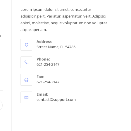
Lorem ipsum dolor sit amet, consectetur
s
adipisicing elit. Pariatur, aspernatur, velit. Adipisci,
animi, molestiae, neque voluptatum non voluptas
atque aperiam.
a
Address:
Street Name, FL 54785
Phone:
621-254-2147
Fax:
621-254-2147
Email:
contact@support.com