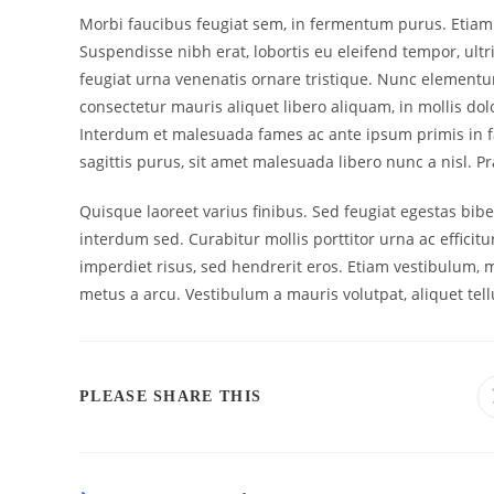
Morbi faucibus feugiat sem, in fermentum purus. Etiam 
Suspendisse nibh erat, lobortis eu eleifend tempor, ult
feugiat urna venenatis ornare tristique. Nunc elementu
consectetur mauris aliquet libero aliquam, in mollis dolo
Interdum et malesuada fames ac ante ipsum primis in fau
sagittis purus, sit amet malesuada libero nunc a nisl. Pr
Quisque laoreet varius finibus. Sed feugiat egestas bi
interdum sed. Curabitur mollis porttitor urna ac effici
imperdiet risus, sed hendrerit eros. Etiam vestibulum, 
metus a arcu. Vestibulum a mauris volutpat, aliquet tel
PLEASE SHARE THIS