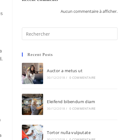
Aucun commentaire à afficher.
us
a
Recent Posts
d,
Auctor a metus ut
30/12/2018
/
0 COMMENTAIRE
Eleifend bibendum diam
30/12/2018
/
0 COMMENTAIRE
m
Tortor nulla vulputate
a
30/12/2018
/
0 COMMENTAIRE