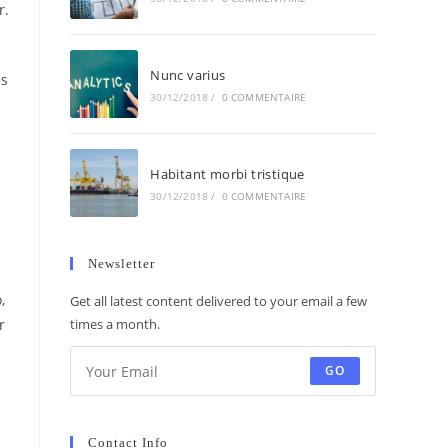
r.
Nunc varius
es
30/12/2018
/
0 COMMENTAIRE
Habitant morbi tristique
30/12/2018
/
0 COMMENTAIRE
Newsletter
,
Get all latest content delivered to your email a few
r
times a month.
GO
Contact Info