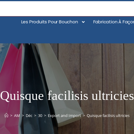
Les Produits Pour Bouchon
Fabrication À Faço
Quisque facilisis ultricies
>
AM
>
Déc
>
30
>
Export and Import
>
Quisque facilisis ultricies